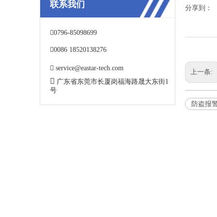
联系我们
分享到：

0796-85098699

0086 18520138276

service@eastar-tech.com
上一条:

广东省东莞市长厦岗福海路晟大东街1
号
防盗报