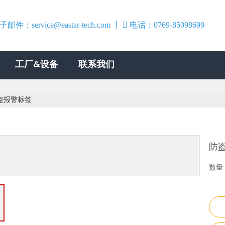
子邮件：
service@eastar-tech.com
丨

电话：0769-85098699
0769-
工厂&设备
联系我们
盗报警标签
防
数量