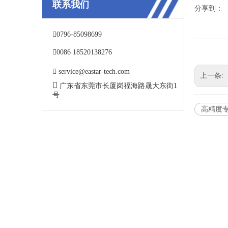
联系我们
分享到：

0796-85098699

0086 18520138276

service@eastar-tech.com
上一条:

广东省东莞市长厦岗福海路晟大东街1
号
高精度