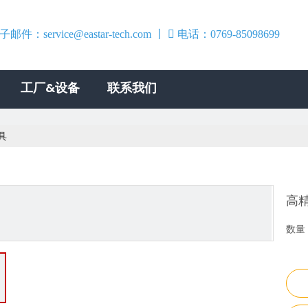
子邮件：
service@eastar-tech.com
丨

电话：0769-85098699
0769-
工厂&设备
联系我们
具
高
数量