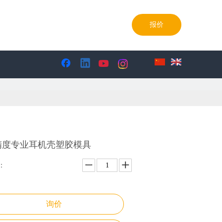
85-0986990769-85098699
报价
精度专业耳机壳塑胶模具
：
询价