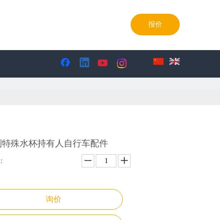
85-0986990769-85098699
报价
制特殊水杯持有人自行车配件
：
询价