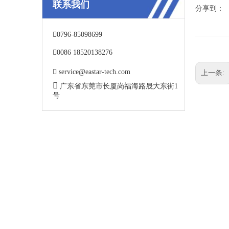
联系我们
分享到：

0796-85098699

0086 18520138276

service@eastar-tech.com
上一条:

广东省东莞市长厦岗福海路晟大东街1
号